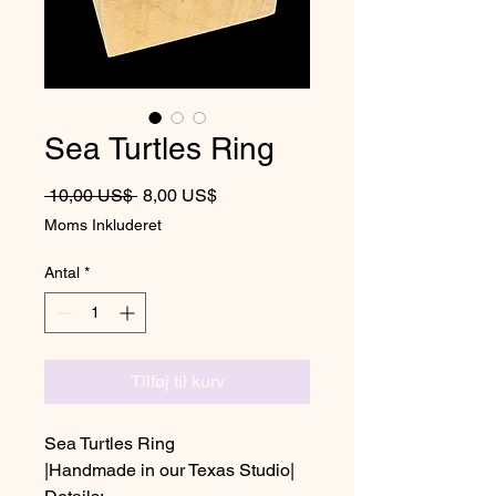
Sea Turtles Ring
Regulær pris
Salgspris
 10,00 US$ 
8,00 US$
Moms Inkluderet
Antal
*
Tilføj til kurv
Sea Turtles Ring
|Handmade in our Texas Studio|