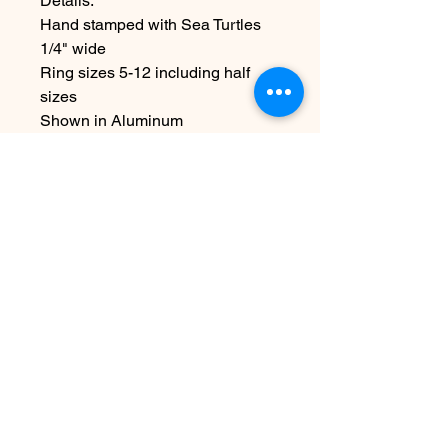
Details:
Hand stamped with Sea Turtles
1/4" wide
Ring sizes 5-12 including half
sizes
Shown in Aluminum
~Due the handmade nature this
item may vary slightly from image
Ingen anmeldelser endnu
Del dine tanker. Vær den første til at
skrive en anmeldelse.
Skriv en anmeldelse