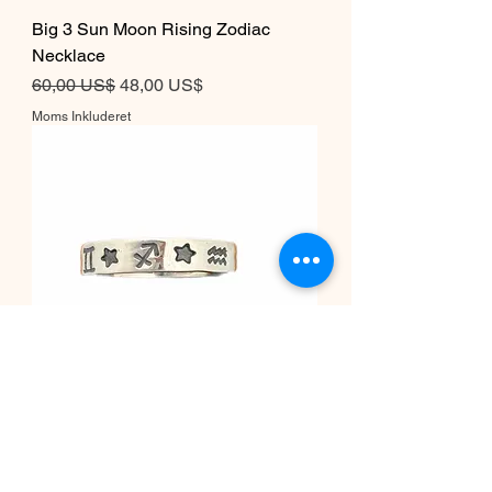
Big 3 Sun Moon Rising Zodiac
Necklace
Regulær pris
Salgspris
60,00 US$
48,00 US$
Moms Inkluderet
Big 3 Sun Moon Rising Signs
Zodiac Ring