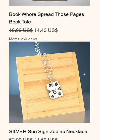
Book Whore Spread Those Pages
Book Tote
Regulær pris
Salgspris
18,00 US$
14,40 US$
Moms Inkluderet
SILVER Sun Sign Zodiac Necklace
Regulær pris
Salgspris
52,00 US$
41,60 US$