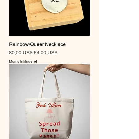
Rainbow/Queer Necklace
Regulær pris
Salgspris
80,00 US$
64,00 US$
Moms Inkluderet