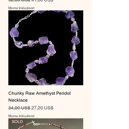
Moms Inkluderet
Chunky Raw Amethyst Peridot
Necklace
Regulær pris
Salgspris
34,00 US$
27,20 US$
Moms Inkluderet
SOLD