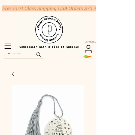
Free First Class Shipping USA Orders $75 +
CARRELLO