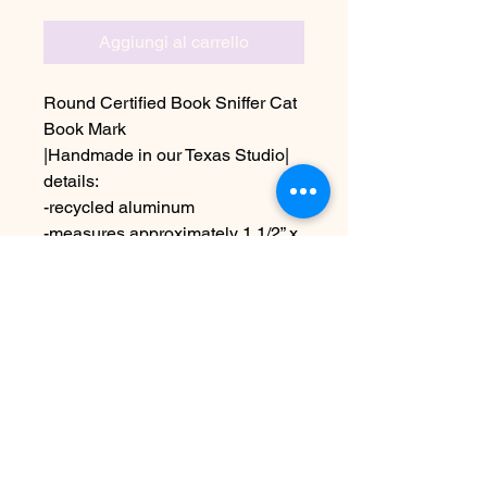
Aggiungi al carrello
Round Certified Book Sniffer Cat
Book Mark
|Handmade in our Texas Studio|
details:
-recycled aluminum
-measures approximately 1 1/2” x
1 1/2”
Due to the handmade nature this
may vary slightly from image
Non ci sono ancora recensioni
Dicci cosa ne pensi. Lascia una
recensione prima degli altri.