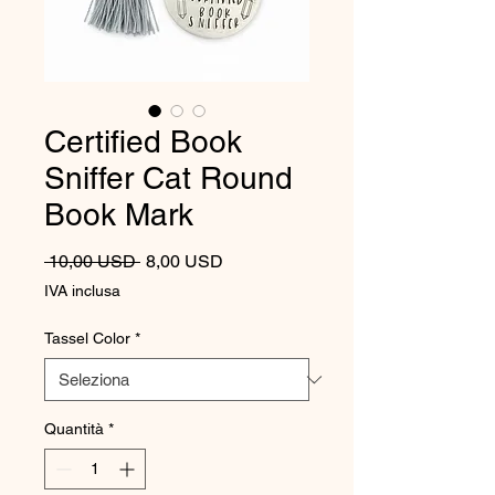
Certified Book
Sniffer Cat Round
Book Mark
Prezzo regolare
Prezzo scontato
 10,00 USD 
8,00 USD
IVA inclusa
Tassel Color
*
Quantità
*