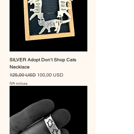
SILVER Adopt Don’t Shop Cats
Necklace
Prezzo regolare
Prezzo scontato
125,00 USD
100,00 USD
IVA inclusa