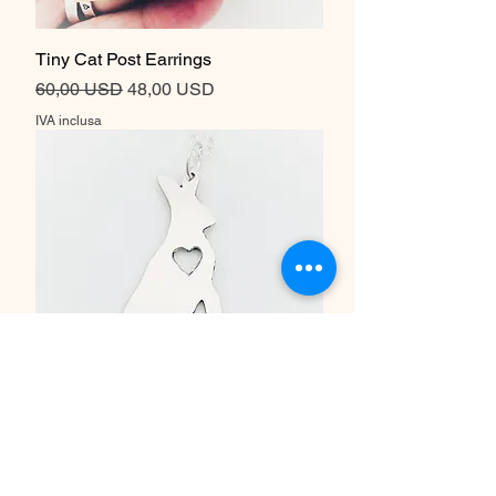
Tiny Cat Post Earrings
Prezzo regolare
Prezzo scontato
60,00 USD
48,00 USD
IVA inclusa
Standing Rabbit with heart necklace
Prezzo regolare
Prezzo scontato
80,00 USD
64,00 USD