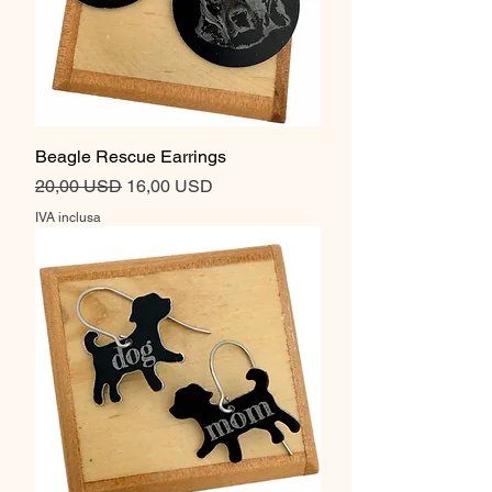
Beagle Rescue Earrings
Prezzo regolare
Prezzo scontato
20,00 USD
16,00 USD
IVA inclusa