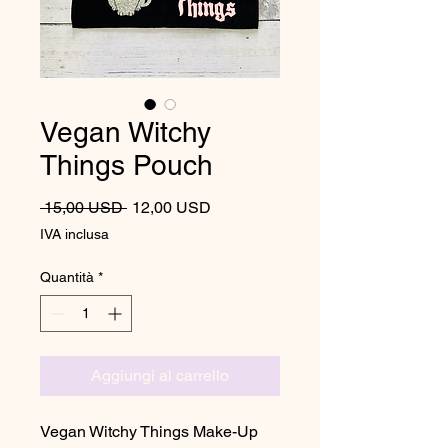
Vegan Witchy
Things Pouch
Prezzo regolare
Prezzo scontato
 15,00 USD 
12,00 USD
IVA inclusa
Quantità
*
Aggiungi al carrello
Vegan Witchy Things Make-Up