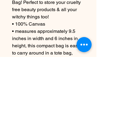
Bag! Perfect to store your cruelty
free beauty products & all your
witchy things too!
• 100% Canvas
• measures approximately 9.5
inches in width and 6 inches in
height, this compact bag is easy
to carry around in a tote bag,
purse, or backpack.
CARE INSTRUCTIONS
Machine wash cold if necessary
Non ci sono ancora recensioni
Dicci cosa ne pensi. Lascia una
recensione prima degli altri.