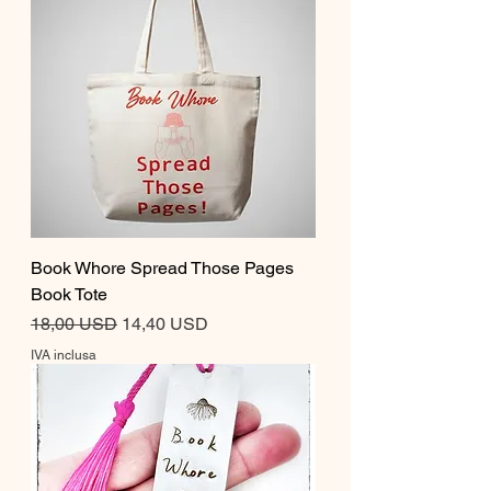
Book Whore Spread Those Pages
Book Tote
Prezzo regolare
Prezzo scontato
18,00 USD
14,40 USD
IVA inclusa