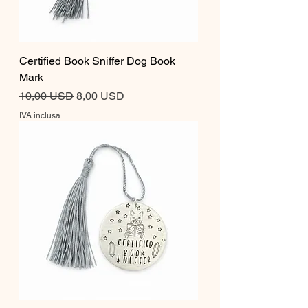
Certified Book Sniffer Dog Book
Mark
Prezzo regolare
Prezzo scontato
10,00 USD
8,00 USD
IVA inclusa