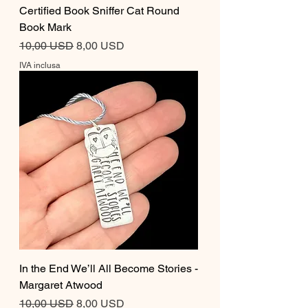
Certified Book Sniffer Cat Round
Book Mark
Prezzo regolare
Prezzo scontato
10,00 USD
8,00 USD
IVA inclusa
In the End We’ll All Become Stories -
Margaret Atwood
Prezzo regolare
Prezzo scontato
10,00 USD
8,00 USD