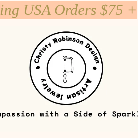
ping USA Orders $75 +