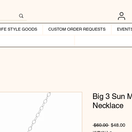
LIFE STYLE GOODS
CUSTOM ORDER REQUESTS
EVENT
Big 3 Sun 
Necklace
通常価格
セ
 $60.00 
$48.00