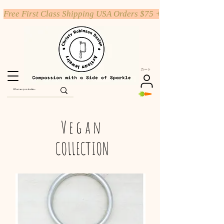
Free First Class Shipping USA Orders $75 +
カート
Vegan
COLLECTION