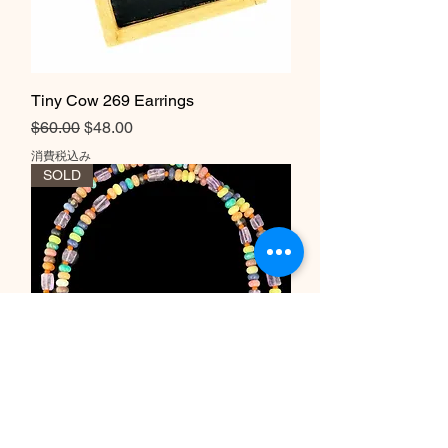
Tiny Cow 269 Earrings
通常価格
セール価格
$60.00
$48.00
消費税込み
SOLD