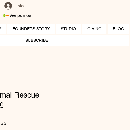
Iniciar sesión
Ver puntos
S
FOUNDERS STORY
STUDIO
GIVING
BLOG
SUBSCRIBE
imal Rescue
ng
Precio de oferta
US$