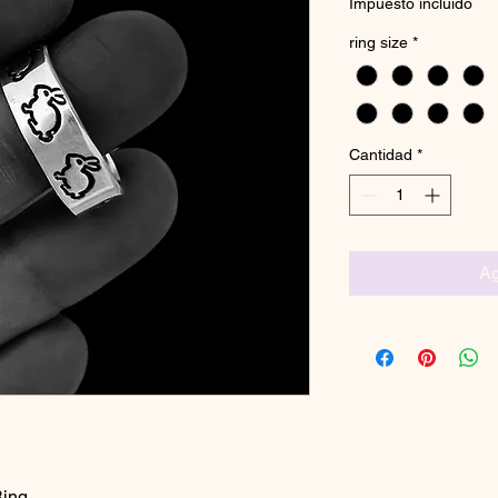
Impuesto incluido
ring size
*
Cantidad
*
Ag
Ring