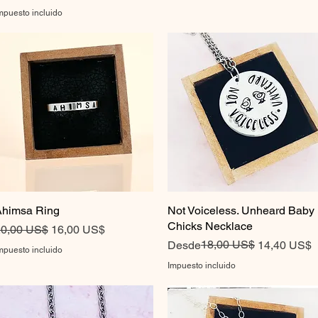
mpuesto incluido
himsa Ring
Vista rápida
Not Voiceless. Unheard Baby
Vista rápida
Chicks Necklace
recio
Precio de oferta
0,00 US$
16,00 US$
Precio
Precio de oferta
18,00 US$
Desde
14,40 US$
mpuesto incluido
Impuesto incluido