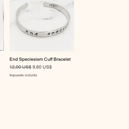
End Speciesism Cuff Bracelet
Vista rápida
Precio
Precio de oferta
12,00 US$
9,60 US$
Impuesto incluido