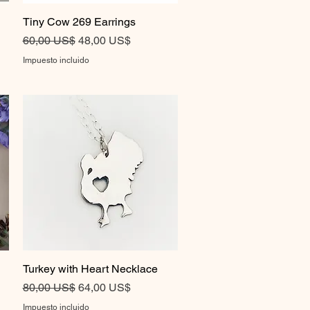
Tiny Cow 269 Earrings
Vista rápida
Precio
Precio de oferta
60,00 US$
48,00 US$
Impuesto incluido
Turkey with Heart Necklace
Vista rápida
Precio
Precio de oferta
80,00 US$
64,00 US$
Impuesto incluido