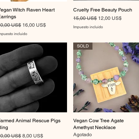
egan Witch Raven Heart
Vista rápida
Cruelty Free Beauty Pouch
Vista rápida
arrings
Precio
Precio de oferta
15,00 US$
12,00 US$
recio
Precio de oferta
0,00 US$
16,00 US$
Impuesto incluido
mpuesto incluido
SOLD
armed Animal Rescue Pigs
Vista rápida
Vegan Cow Tree Agate
Vista rápida
ing
Amethyst Necklace
Agotado
recio
Precio de oferta
0,00 US$
8,00 US$