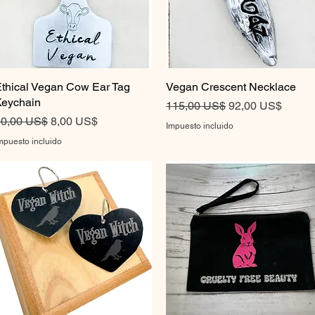
thical Vegan Cow Ear Tag
Vista rápida
Vegan Crescent Necklace
Vista rápida
eychain
Precio
Precio de oferta
115,00 US$
92,00 US$
recio
Precio de oferta
0,00 US$
8,00 US$
Impuesto incluido
mpuesto incluido