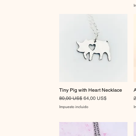
I
Tiny Pig with Heart Necklace
Vista rápida
A
Precio
Precio de oferta
P
80,00 US$
64,00 US$
2
Impuesto incluido
I