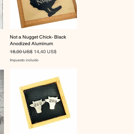
Not a Nugget Chick- Black
Vista rápida
Anodized Aluminum
Precio
Precio de oferta
18,00 US$
14,40 US$
Impuesto incluido