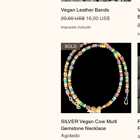
Vegan Leather Bands
Vista rápida
V
E
Precio
Precio de oferta
20,00 US$
16,00 US$
P
2
Impuesto incluido
I
SOLD
SILVER Vegan Cow Multi
Vista rápida
F
Gemstone Necklace
R
Agotado
P
1