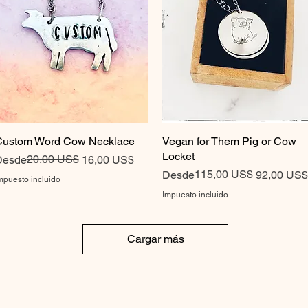
ustom Word Cow Necklace
Vista rápida
Vegan for Them Pig or Cow
Vista rápida
Locket
recio
recio de oferta
20,00 US$
Desde
16,00 US$
Precio
Precio de oferta
115,00 US$
Desde
92,00 US$
mpuesto incluido
Impuesto incluido
Cargar más