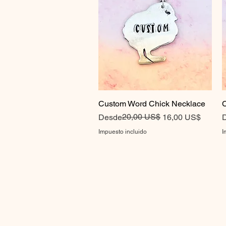
Custom Word Chick Necklace
Vista rápida
C
Precio
Precio de oferta
20,00 US$
P
P
Desde
16,00 US$
Impuesto incluido
I