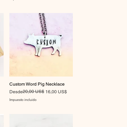
Custom Word Pig Necklace
Vista rápida
Precio
Precio de oferta
20,00 US$
Desde
16,00 US$
Impuesto incluido