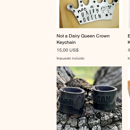
Not a Dairy Queen Crown
Vista rápida
E
Keychain
K
Precio
P
15,00 US$
1
Impuesto incluido
I