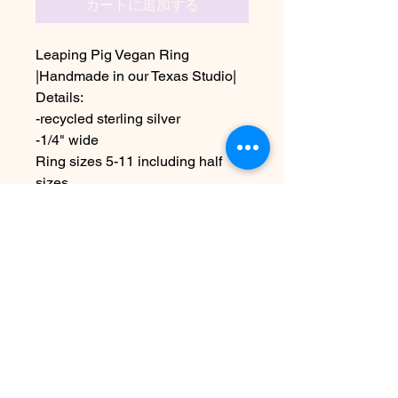
カートに追加する
Leaping Pig Vegan Ring
|Handmade in our Texas Studio|
Details:
-recycled sterling silver
-1/4" wide
Ring sizes 5-11 including half
sizes
~Due the handmade nature this
item may vary slightly from image
まだレビューはありません
最初のレビューを書きませんか？ あ
なたのご意見・ご要望をぜひ共有して
ください。