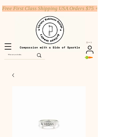
Free First Class Shipping USA Orders $75 +
カート