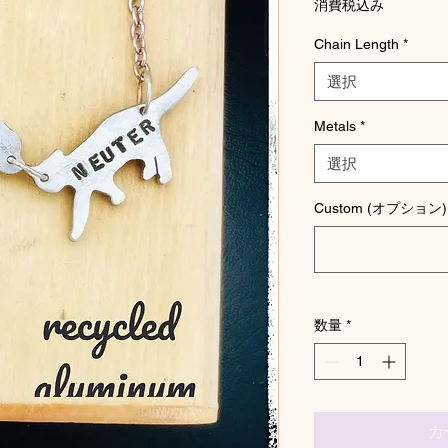
消費税込み
Chain Length
*
選択
Metals
*
選択
Custom (オプション)
数量
*
カ