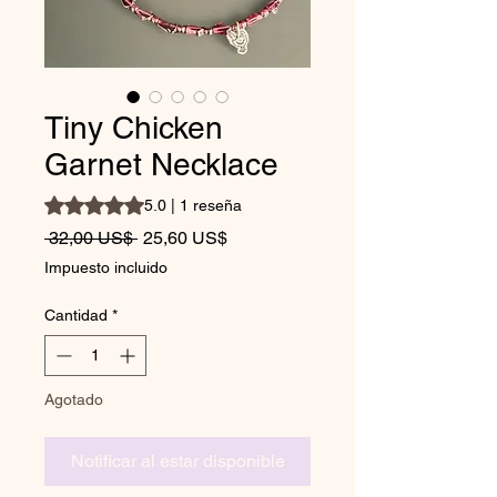
Tiny Chicken
Garnet Necklace
Según 1 reseña, la calificación es de 5.0 de 5 estrellas
5.0 | 1 reseña
Precio
Precio de oferta
 32,00 US$ 
25,60 US$
Impuesto incluido
Cantidad
*
Agotado
Notificar al estar disponible