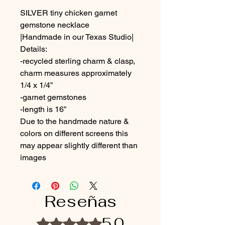
SILVER tiny chicken garnet
gemstone necklace
|Handmade in our Texas Studio|
Details:
-recycled sterling charm & clasp,
charm measures approximately
1/4 x 1/4”
-garnet gemstones
-length is 16”
Due to the handmade nature &
colors on different screens this
may appear slightly different than
images
Reseñas
5.0
Obtuvo 5 de 5 estrellas.