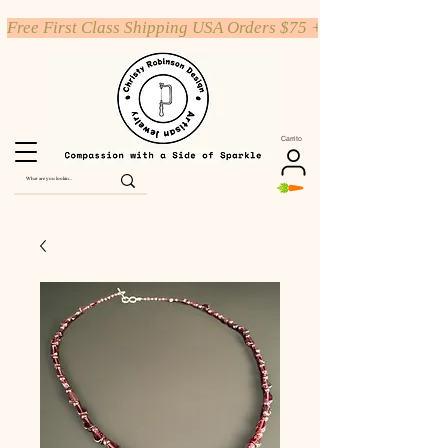
Free First Class Shipping USA Orders $75 +
Carrito