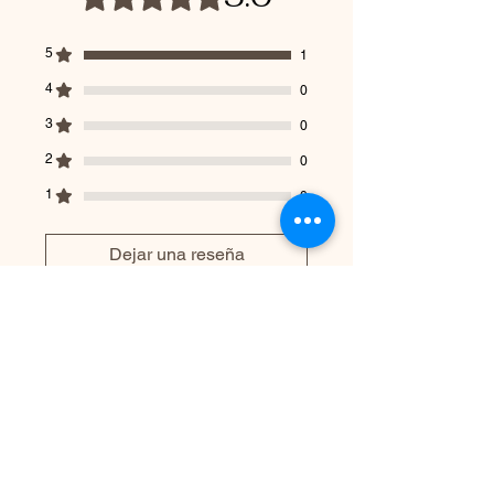
5
1
4
0
3
0
2
0
1
0
Dejar una reseña
Todas las estrellas, Más
relevantes
1 reseña
Rose
•
27 may
Obtuvo 5 de 5 estrellas.
Verificada