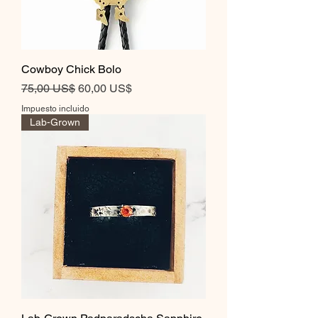
Cowboy Chick Bolo
Precio
Precio de oferta
75,00 US$
60,00 US$
Impuesto incluido
Lab-Grown