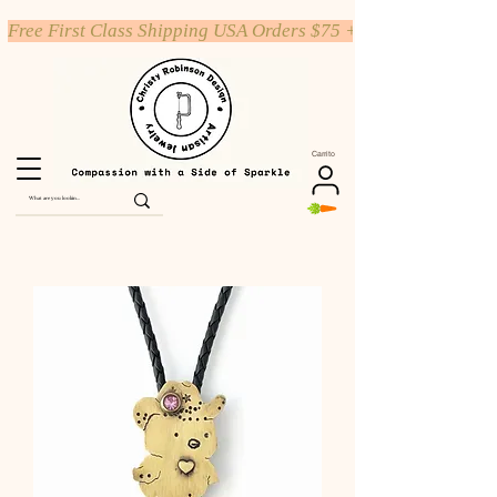
Free First Class Shipping USA Orders $75 +
Carrito