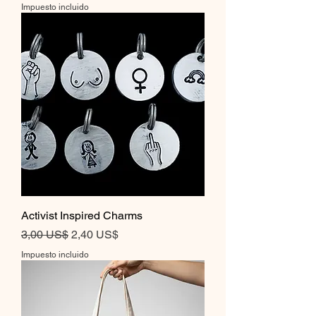
Impuesto incluido
Activist Inspired Charms
Precio
Precio de oferta
3,00 US$
2,40 US$
Impuesto incluido