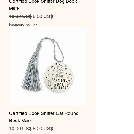
Certified Book Sniffer Dog Book
Mark
Precio
Precio de oferta
10,00 US$
8,00 US$
Impuesto incluido
Certified Book Sniffer Cat Round
Book Mark
Precio
Precio de oferta
10,00 US$
8,00 US$