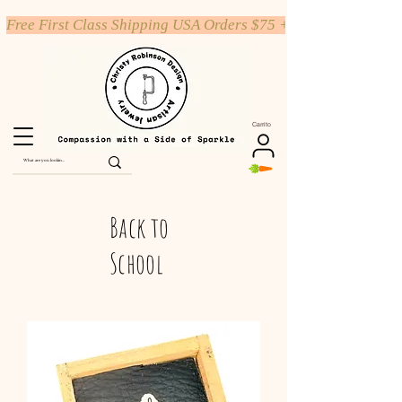
Free First Class Shipping USA Orders $75 +
Carrito
Back to
School