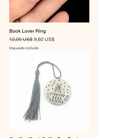
Book Lover Ring
Precio
Precio de oferta
12,00 US$
9,60 US$
Impuesto incluido