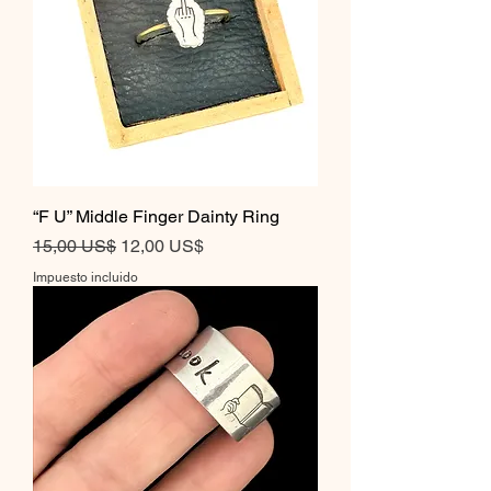
“F U” Middle Finger Dainty Ring
Precio
Precio de oferta
15,00 US$
12,00 US$
Impuesto incluido