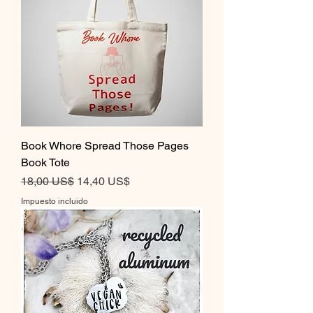
Book Whore Spread Those Pages
Book Tote
Precio
Precio de oferta
18,00 US$
14,40 US$
Impuesto incluido