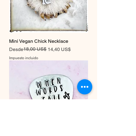
Mini Vegan Chick Necklace
Precio
Precio de oferta
18,00 US$
Desde
14,40 US$
Impuesto incluido