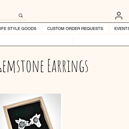
LIFE STYLE GOODS
CUSTOM ORDER REQUESTS
EVENT
Gemstone Earrings