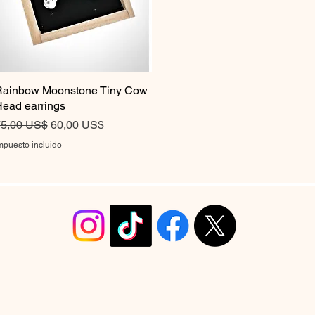
ainbow Moonstone Tiny Cow
Vista rápida
ead earrings
recio
Precio de oferta
5,00 US$
60,00 US$
mpuesto incluido
info@christyrobinsondesign.com
Copyright ©2026 Christy Robinson Design