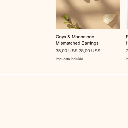
Onyx & Moonstone
Vista rápida
R
Mismatched Earrings
H
Precio
Precio de oferta
P
35,00 US$
28,00 US$
7
Impuesto incluido
I