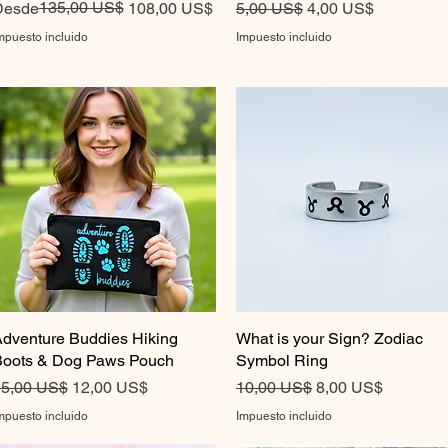
recio
recio de oferta
135,00 US$
Precio
Precio de oferta
Desde
108,00 US$
5,00 US$
4,00 US$
mpuesto incluido
Impuesto incluido
dventure Buddies Hiking
Vista rápida
What is your Sign? Zodiac
Vista rápida
oots & Dog Paws Pouch
Symbol Ring
recio
Precio de oferta
Precio
Precio de oferta
5,00 US$
12,00 US$
10,00 US$
8,00 US$
mpuesto incluido
Impuesto incluido