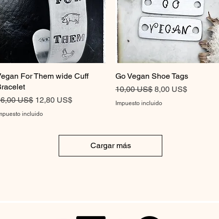
egan For Them wide Cuff
Vista rápida
Go Vegan Shoe Tags
Vista rápida
racelet
Precio
Precio de oferta
10,00 US$
8,00 US$
recio
Precio de oferta
6,00 US$
12,80 US$
Impuesto incluido
mpuesto incluido
Cargar más