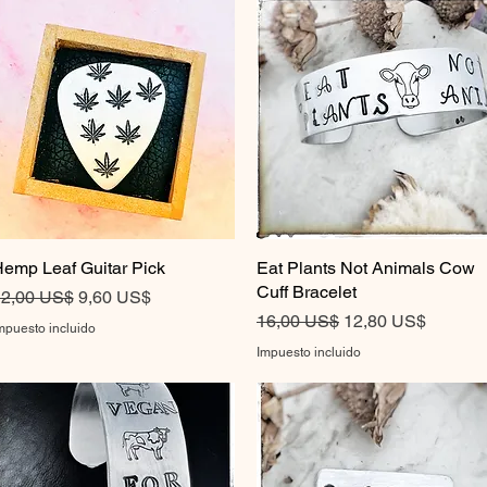
emp Leaf Guitar Pick
Vista rápida
Eat Plants Not Animals Cow
Vista rápida
Cuff Bracelet
recio
Precio de oferta
2,00 US$
9,60 US$
Precio
Precio de oferta
16,00 US$
12,80 US$
mpuesto incluido
Impuesto incluido