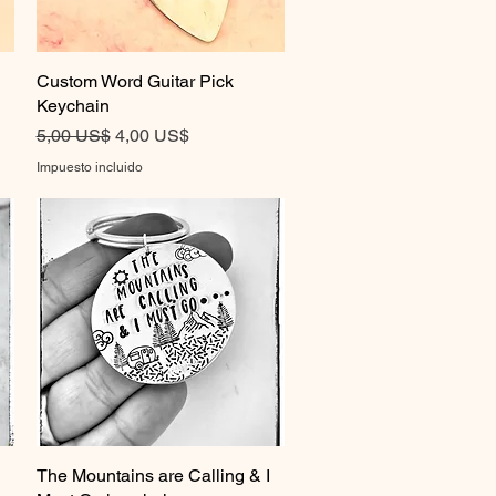
Custom Word Guitar Pick
Vista rápida
Keychain
Precio
Precio de oferta
5,00 US$
4,00 US$
Impuesto incluido
The Mountains are Calling & I
Vista rápida