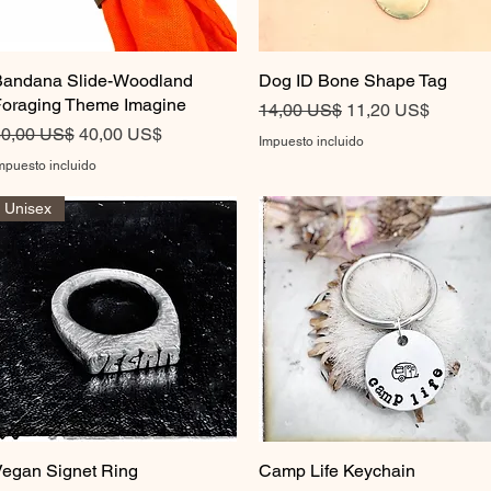
andana Slide-Woodland
Vista rápida
Dog ID Bone Shape Tag
Vista rápida
oraging Theme Imagine
Precio
Precio de oferta
14,00 US$
11,20 US$
recio
Precio de oferta
0,00 US$
40,00 US$
Impuesto incluido
mpuesto incluido
Unisex
egan Signet Ring
Vista rápida
Camp Life Keychain
Vista rápida