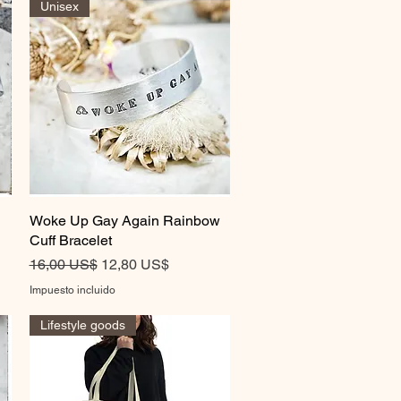
Unisex
Woke Up Gay Again Rainbow
Vista rápida
Cuff Bracelet
Precio
Precio de oferta
16,00 US$
12,80 US$
Impuesto incluido
Lifestyle goods