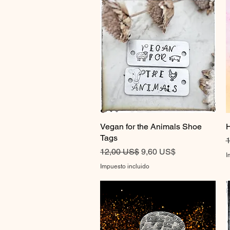
Vegan for the Animals Shoe
Vista rápida
H
Tags
P
1
Precio
Precio de oferta
12,00 US$
9,60 US$
I
Impuesto incluido