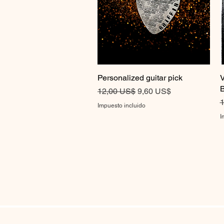
Personalized guitar pick
Vista rápida
V
B
Precio
Precio de oferta
12,00 US$
9,60 US$
P
1
Impuesto incluido
I