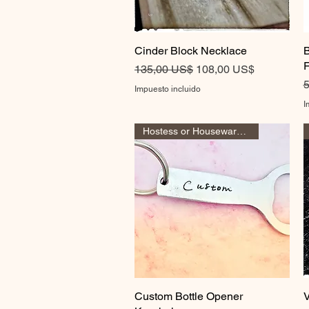
Cinder Block Necklace
Vista rápida
B
F
Precio
Precio de oferta
135,00 US$
108,00 US$
P
5
Impuesto incluido
I
Hostess or Housewarming Gift
Custom Bottle Opener
Vista rápida
V