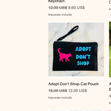
Keychain
P
P
Precio
Precio de oferta
12,00 US$
9,60 US$
I
Impuesto incluido
Adopt Don’t Shop Cat Pouch
Vista rápida
A
B
Precio
Precio de oferta
15,00 US$
12,00 US$
P
1
Impuesto incluido
I