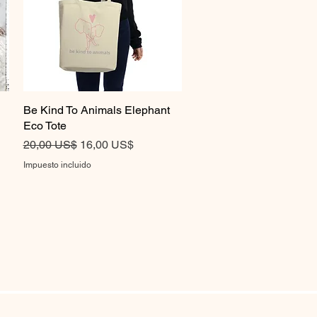
Be Kind To Animals Elephant
Vista rápida
Eco Tote
Precio
Precio de oferta
20,00 US$
16,00 US$
Impuesto incluido