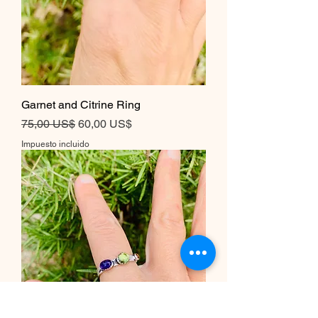
Garnet and Citrine Ring
Precio
Precio de oferta
75,00 US$
60,00 US$
Impuesto incluido