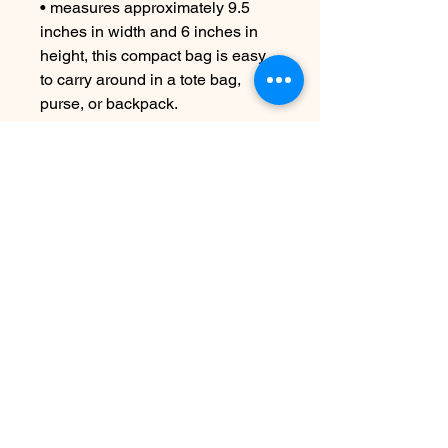
• measures approximately 9.5
inches in width and 6 inches in
height, this compact bag is easy
to carry around in a tote bag,
purse, or backpack.
CARE INSTRUCTIONS
Machine wash cold if necessary
Nog geen beoordelingen
Deel je mening. Wees de eerste die
een beoordeling achterlaat.
Geef een beoordeling