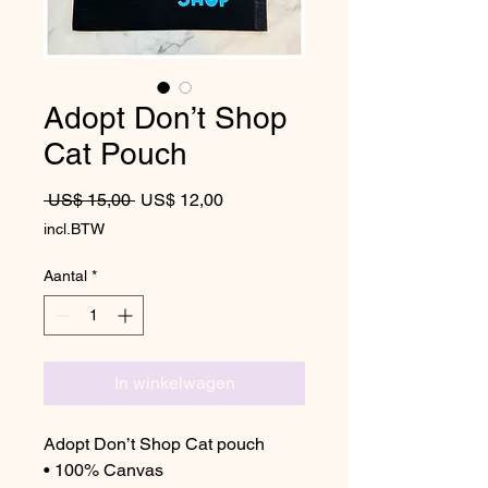
Adopt Don’t Shop
Cat Pouch
Normale prijs
Verkoopprijs
 US$ 15,00 
US$ 12,00
incl.BTW
Aantal
*
In winkelwagen
Adopt Don’t Shop Cat pouch
• 100% Canvas