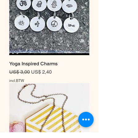
Yoga Inspired Charms
Normale prijs
Verkoopprijs
US$ 3,00
US$ 2,40
incl.BTW