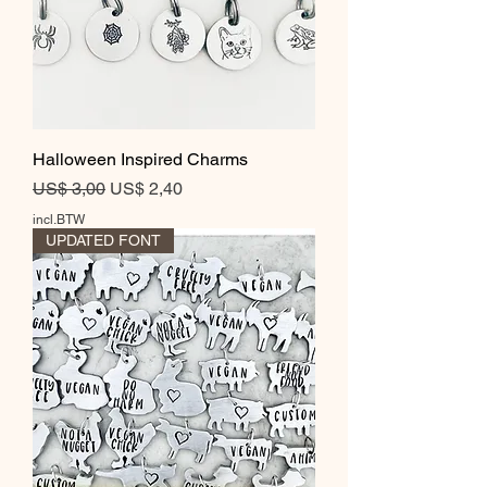
Halloween Inspired Charms
Normale prijs
Verkoopprijs
US$ 3,00
US$ 2,40
incl.BTW
UPDATED FONT