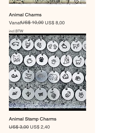
Animal Charms
Normale prijs
Verkoopprijs
US$ 10,00
Vanaf
US$ 8,00
incl.BTW
Animal Stamp Charms
Normale prijs
Verkoopprijs
US$ 3,00
US$ 2,40