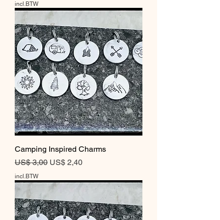
incl.BTW
Camping Inspired Charms
Normale prijs
Verkoopprijs
US$ 3,00
US$ 2,40
incl.BTW