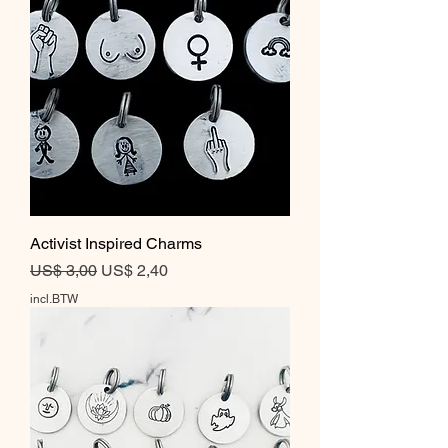
Activist Inspired Charms
Normale prijs
Verkoopprijs
US$ 3,00
US$ 2,40
incl.BTW