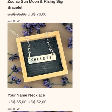
Zodiac Sun Moon & Rising Sign
Bracelet
Normale prijs
Verkoopprijs
US$ 95,00
US$ 76,00
incl.BTW
Your Name Necklace
Normale prijs
Verkoopprijs
US$ 65,00
US$ 52,00
incl.BTW