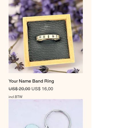
Your Name Band Ring
Normale prijs
Verkoopprijs
US$ 20,00
US$ 16,00
incl.BTW