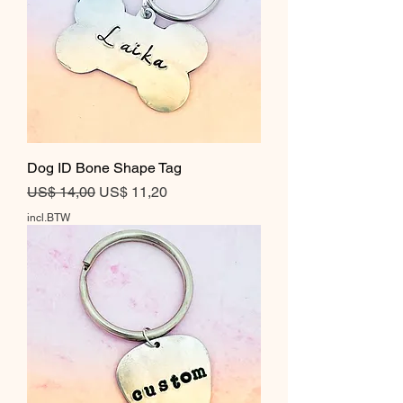
Dog ID Bone Shape Tag
Normale prijs
Verkoopprijs
US$ 14,00
US$ 11,20
incl.BTW