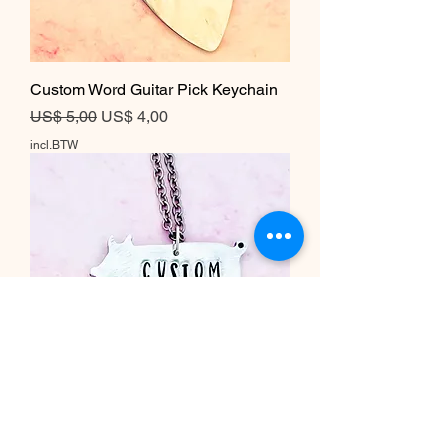
Custom Word Guitar Pick Keychain
Normale prijs
Verkoopprijs
US$ 5,00
US$ 4,00
incl.BTW
Custom Word Pig Necklace