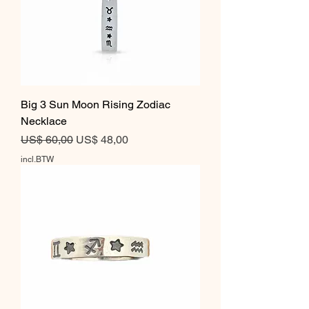
Big 3 Sun Moon Rising Zodiac
Necklace
Normale prijs
Verkoopprijs
US$ 60,00
US$ 48,00
incl.BTW