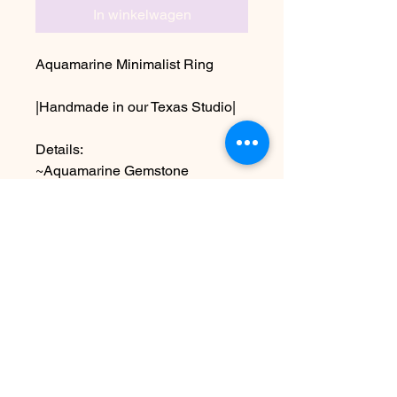
In winkelwagen
Aquamarine Minimalist Ring
|Handmade in our Texas Studio|
Details:
~Aquamarine Gemstone
~recycled sterling silver
~shown in a size 8
Choose other sizes at checkout
Nog geen beoordelingen
Deel je mening. Wees de eerste die
een beoordeling achterlaat.