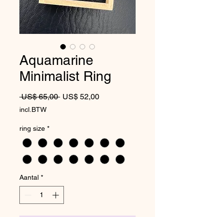
Aquamarine
Minimalist Ring
Normale prijs
Verkoopprijs
 US$ 65,00 
US$ 52,00
incl.BTW
ring size
*
Aantal
*