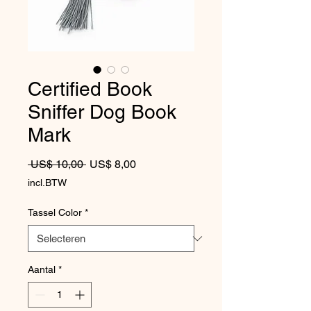
Certified Book
Sniffer Dog Book
Mark
Normale prijs
Verkoopprijs
 US$ 10,00 
US$ 8,00
incl.BTW
Tassel Color
*
Aantal
*