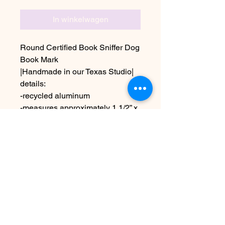
In winkelwagen
Round Certified Book Sniffer Dog
Book Mark
|Handmade in our Texas Studio|
details:
-recycled aluminum
-measures approximately 1 1/2” x
1 1/2”
Due to the handmade nature this
may vary slightly from image
Nog geen beoordelingen
Deel je mening. Wees de eerste die
een beoordeling achterlaat.