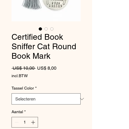
Certified Book
Sniffer Cat Round
Book Mark
Normale prijs
Verkoopprijs
 US$ 10,00 
US$ 8,00
incl.BTW
Tassel Color
*
Aantal
*