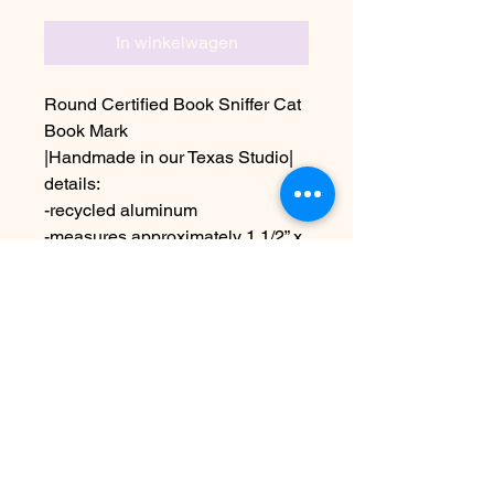
In winkelwagen
Round Certified Book Sniffer Cat
Book Mark
|Handmade in our Texas Studio|
details:
-recycled aluminum
-measures approximately 1 1/2” x
1 1/2”
Due to the handmade nature this
may vary slightly from image
Nog geen beoordelingen
Deel je mening. Wees de eerste die
een beoordeling achterlaat.