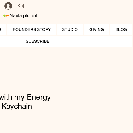
Kirjaudu
Näytä pisteet
S
FOUNDERS STORY
STUDIO
GIVING
BLOG
SUBSCRIBE
 with my Energy
l Keychain
hinta
ehinta