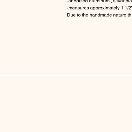
-anodized aluminum , silver pla
-measures approximately 1 1/2” 
Due to the handmade nature thi