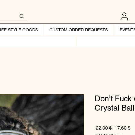
LIFE STYLE GOODS
CUSTOM ORDER REQUESTS
EVENT
Don’t Fuck
Crystal Bal
Normaali 
Al
 22,00 $ 
17,60 $