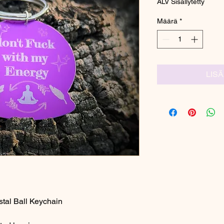
ALV Sisällytetty
Määrä
*
LIS
tal Ball Keychain