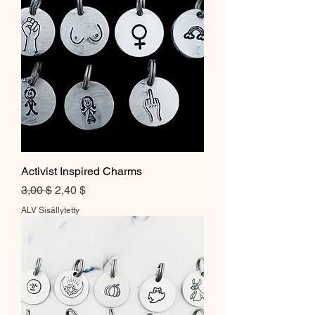
Activist Inspired Charms
Normaali hinta
Alehinta
3,00 $
2,40 $
ALV Sisällytetty