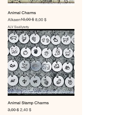
Animal Charms
Normaali hinta
Alehinta
10,00 $
Alkaen
8,00 $
ALV Sisällytetty
Animal Stamp Charms
Normaali hinta
Alehinta
3,00 $
2,40 $