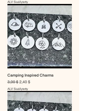
ALV Sisällytetty
Camping Inspired Charms
Normaali hinta
Alehinta
3,00 $
2,40 $
ALV Sisällytetty