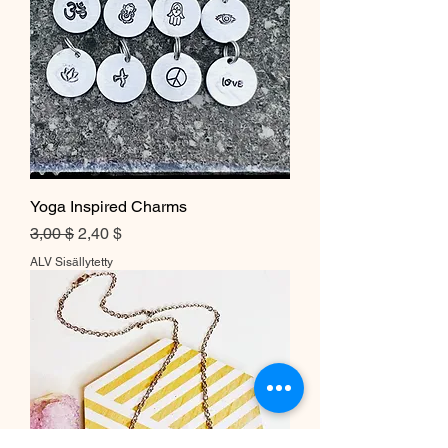
Yoga Inspired Charms
Normaali hinta
Alehinta
3,00 $
2,40 $
ALV Sisällytetty