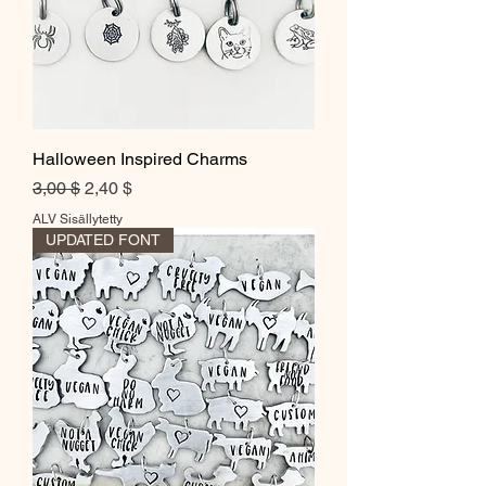
Halloween Inspired Charms
Normaali hinta
Alehinta
3,00 $
2,40 $
ALV Sisällytetty
UPDATED FONT