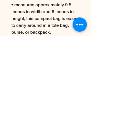
• measures approximately 9.5
inches in width and 6 inches in
height, this compact bag is easy
to carry around in a tote bag,
purse, or backpack.
CARE INSTRUCTIONS
Machine wash cold if necessary
Nog geen beoordelingen
Deel je mening. Wees de eerste die
een beoordeling achterlaat.
Geef een beoordeling