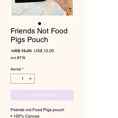
Friends Not Food
Pigs Pouch
Normale prijs
Verkoopprijs
 US$ 15,00 
US$ 12,00
incl.BTW
Aantal
*
In winkelwagen
Friends not Food Pigs pouch
• 100% Canvas