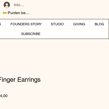
Inloggen
Punten bekijken
S
FOUNDERS STORY
STUDIO
GIVING
BLOG
SUBSCRIBE
inger Earrings
 prijs
Verkoopprijs
4,00