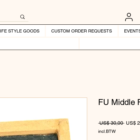
LIFE STYLE GOODS
CUSTOM ORDER REQUESTS
EVENT
FU Middle F
Normale
 US$ 30,00 
US$ 2
incl.BTW