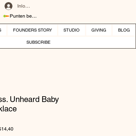
Inloggen
Punten bekijken
S
FOUNDERS STORY
STUDIO
GIVING
BLOG
SUBSCRIBE
ss. Unheard Baby
klace
Normale prijs
Verkoopprijs
$14,40