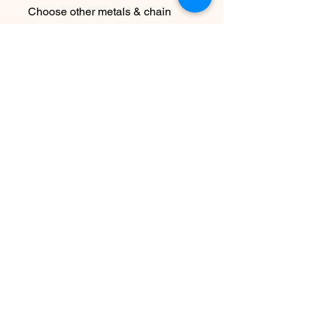
Choose other metals & chain
lengths at checkout
Due to the handmade nature this
piece may vary slightly from
original image
Nog geen beoordelingen
Deel je mening. Wees de eerste die
een beoordeling achterlaat.
Geef een beoordeling