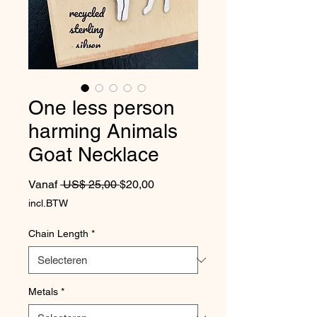
One less person
harming Animals
Goat Necklace
Normale prijs
Verkoopprijs
Vanaf
 US$ 25,00 
$20,00
incl.BTW
Chain Length
*
Metals
*