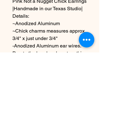
Pink Not a Nugget Chick Earrings
|Handmade in our Texas Studio|
Details:
~Anodized Aluminum
~Chick charms measures approx.
3/4" x just under 3/4"
-Anodized Aluminum ear wires.
Due to the handmade nature this
item may vary slightly from
original image.
Nog geen beoordelingen
Deel je mening. Wees de eerste die
een beoordeling achterlaat.
Geef een beoordeling