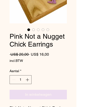
Pink Not a Nugget
Chick Earrings
Normale prijs
Verkoopprijs
 US$ 20,00 
US$ 16,00
incl.BTW
Aantal
*
In winkelwagen