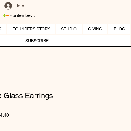
Inloggen
Punten bekijken
S
FOUNDERS STORY
STUDIO
GIVING
BLOG
SUBSCRIBE
 Glass Earrings
 prijs
Verkoopprijs
4,40