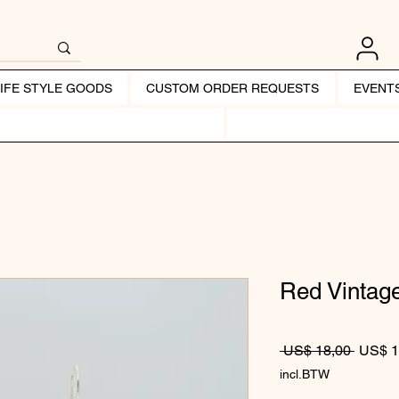
LIFE STYLE GOODS
CUSTOM ORDER REQUESTS
EVENT
Red Vintage
Normale
 US$ 18,00 
US$ 1
incl.BTW