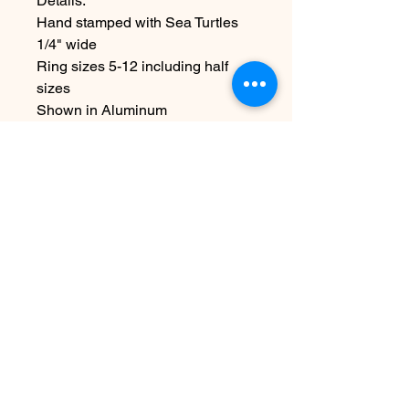
Details:
Hand stamped with Sea Turtles
1/4" wide
Ring sizes 5-12 including half
sizes
Shown in Aluminum
~Due the handmade nature this
item may vary slightly from image
Nog geen beoordelingen
Deel je mening. Wees de eerste die
een beoordeling achterlaat.
Geef een beoordeling