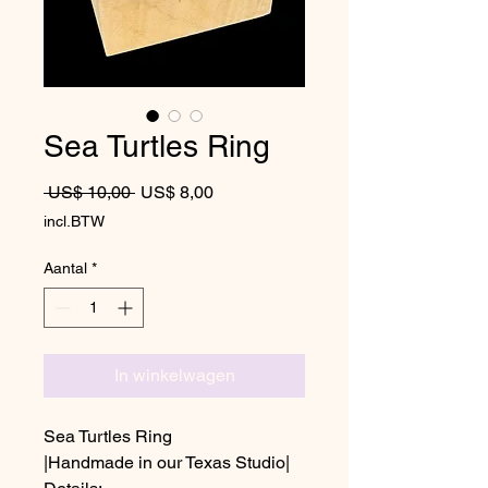
Sea Turtles Ring
Normale prijs
Verkoopprijs
 US$ 10,00 
US$ 8,00
incl.BTW
Aantal
*
In winkelwagen
Sea Turtles Ring
|Handmade in our Texas Studio|