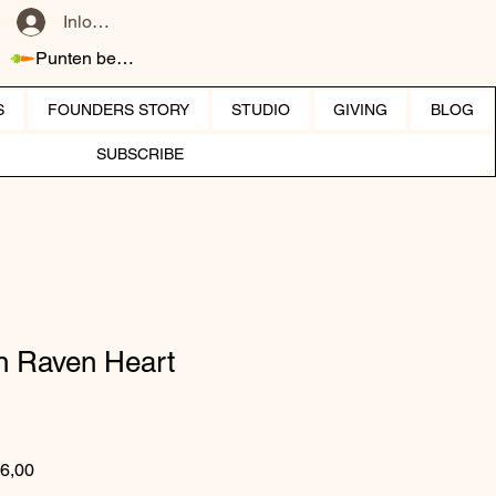
Inloggen
Punten bekijken
S
FOUNDERS STORY
STUDIO
GIVING
BLOG
SUBSCRIBE
h Raven Heart
 prijs
Verkoopprijs
6,00