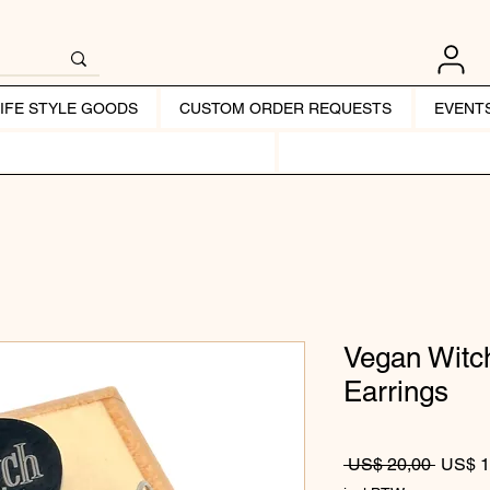
LIFE STYLE GOODS
CUSTOM ORDER REQUESTS
EVENT
Vegan Witc
Earrings
Normale
 US$ 20,00 
US$ 1