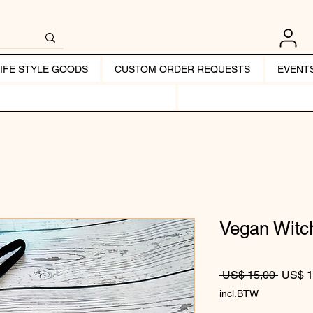
LIFE STYLE GOODS
CUSTOM ORDER REQUESTS
EVENT
Vegan Witc
Normale
 US$ 15,00 
US$ 1
incl.BTW