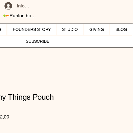
Inloggen
Punten bekijken
S
FOUNDERS STORY
STUDIO
GIVING
BLOG
SUBSCRIBE
hy Things Pouch
 prijs
Verkoopprijs
2,00