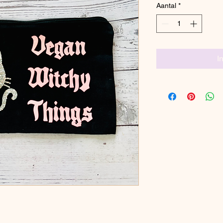
Aantal
*
I