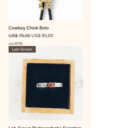
Cowboy Chick Bolo
Normale prijs
Verkoopprijs
US$ 75,00
US$ 60,00
incl.BTW
Lab-Grown