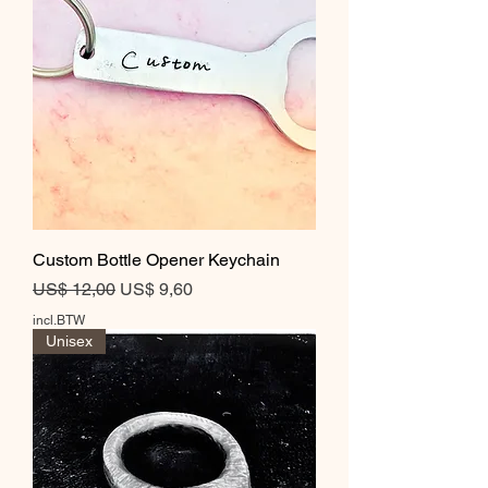
Custom Bottle Opener Keychain
Normale prijs
Verkoopprijs
US$ 12,00
US$ 9,60
incl.BTW
Unisex