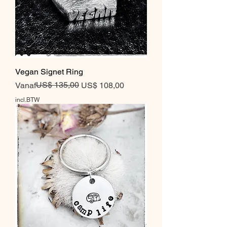
Vegan Signet Ring
Normale prijs
Verkoopprijs
US$ 135,00
Vanaf
US$ 108,00
incl.BTW