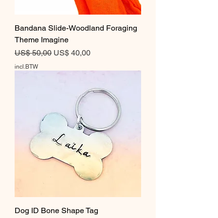
Bandana Slide-Woodland Foraging
Theme Imagine
Normale prijs
Verkoopprijs
US$ 50,00
US$ 40,00
incl.BTW
Dog ID Bone Shape Tag