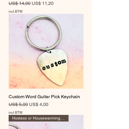
Normale prijs
Verkoopprijs
US$ 14,00
US$ 11,20
incl.BTW
Custom Word Guitar Pick Keychain
Normale prijs
Verkoopprijs
US$ 5,00
US$ 4,00
incl.BTW
Hostess or Housewarming Gift