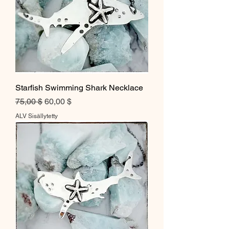
Starfish Swimming Shark Necklace
Normaali hinta
Alehinta
75,00 $
60,00 $
ALV Sisällytetty