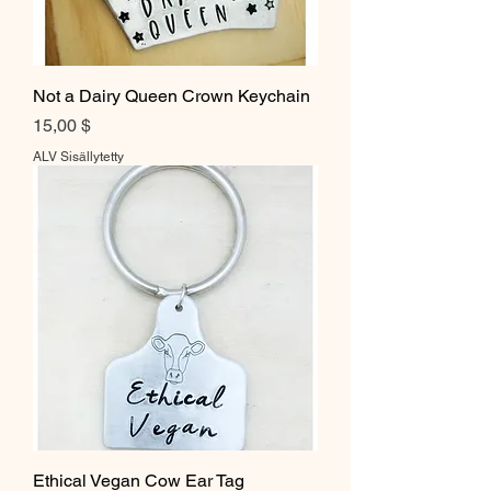
Not a Dairy Queen Crown Keychain
Hinta
15,00 $
ALV Sisällytetty
Ethical Vegan Cow Ear Tag