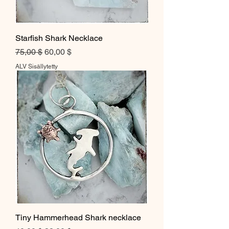
Starfish Shark Necklace
Normaali hinta
Alehinta
75,00 $
60,00 $
ALV Sisällytetty
Tiny Hammerhead Shark necklace