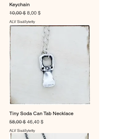
Keychain
Normaali hinta
Alehinta
10,00 $
8,00 $
ALV Sisällytetty
Tiny Soda Can Tab Necklace
Normaali hinta
Alehinta
58,00 $
46,40 $
ALV Sisällytetty