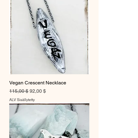
Vegan Crescent Necklace
Normaali hinta
Alehinta
115,00 $
92,00 $
ALV Sisällytetty