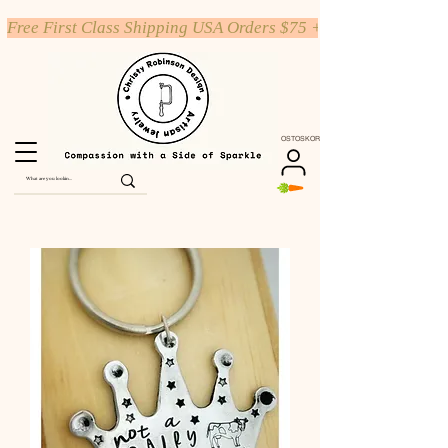
Free First Class Shipping USA Orders $75 +
OSTOSKORI