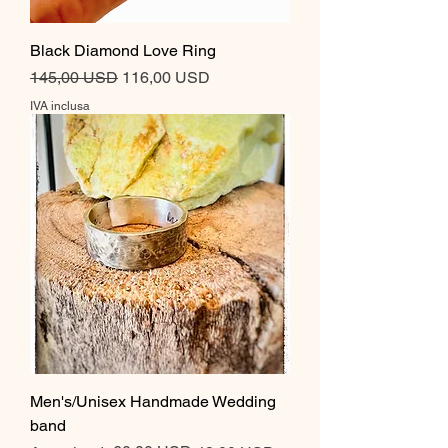
Black Diamond Love Ring
Prezzo regolare
Prezzo scontato
145,00 USD
116,00 USD
IVA inclusa
Men's/Unisex Handmade Wedding
band