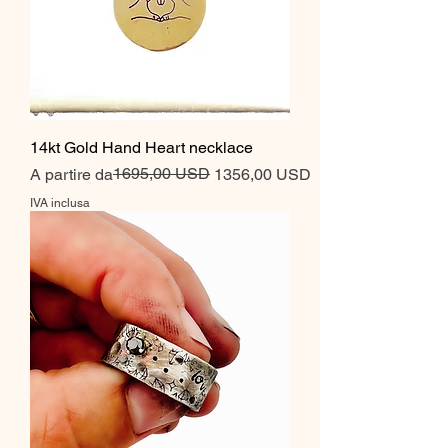
14kt Gold Hand Heart necklace
Prezzo regolare
Prezzo scontato
1695,00 USD
A partire da
1356,00 USD
IVA inclusa