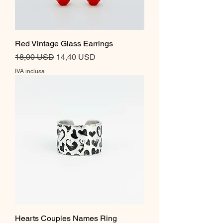
Red Vintage Glass Earrings
Prezzo regolare
Prezzo scontato
18,00 USD
14,40 USD
IVA inclusa
Hearts Couples Names Ring