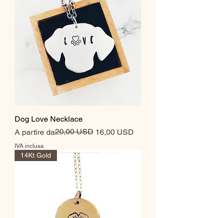
Dog Love Necklace
Prezzo regolare
Prezzo scontato
20,00 USD
A partire da
16,00 USD
IVA inclusa
14Kt Gold