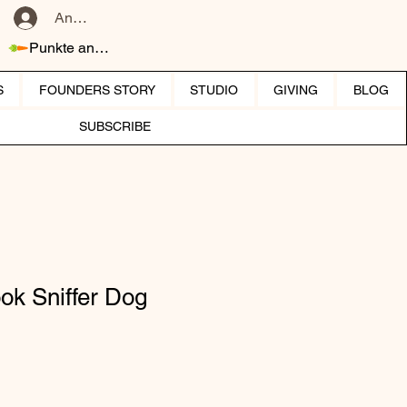
Anmelden
Punkte ansehen
S
FOUNDERS STORY
STUDIO
GIVING
BLOG
SUBSCRIBE
ook Sniffer Dog
reis
e-Preis