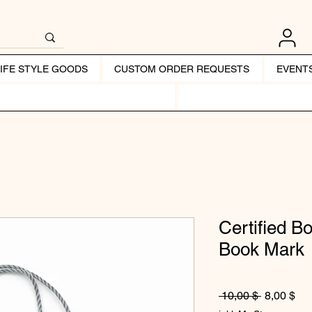
LIFE STYLE GOODS
CUSTOM ORDER REQUESTS
EVENT
Certified B
Book Mark
Standardp
Sal
 10,00 $ 
8,00 $