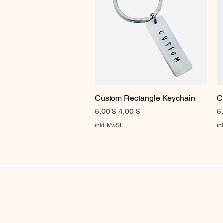
Custom Rectangle Keychain
Schnellansicht
C
Standardpreis
Sale-Preis
S
5,00 $
4,00 $
5
inkl. MwSt.
in