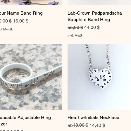
our Name Band Ring
Schnellansicht
Lab-Grown Padparadscha
Schnellansicht
Sapphire Band Ring
tandardpreis
Sale-Preis
0,00 $
16,00 $
Standardpreis
Sale-Preis
55,00 $
44,00 $
kl. MwSt.
inkl. MwSt.
eusable Adjustable Ring
Schnellansicht
Heart w/Initials Necklace
Schnellansicht
izer
Standardpreis
Sale-Preis
18,00 $
ab
14,40 $