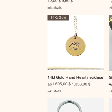
Standardpreis
Sale-Preis
S
12,00 $
9,60 $
1
inkl. MwSt.
in
14Kt Gold
14kt Gold Hand Heart necklace
Schnellansicht
G
Standardpreis
Sale-Preis
1.695,00 $
S
ab
1.356,00 $
4
inkl. MwSt.
in