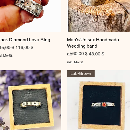
lack Diamond Love Ring
Schnellansicht
Men's/Unisex Handmade
Schnellansicht
Wedding band
tandardpreis
Sale-Preis
45,00 $
116,00 $
Standardpreis
Sale-Preis
60,00 $
ab
48,00 $
kl. MwSt.
inkl. MwSt.
Lab-Grown