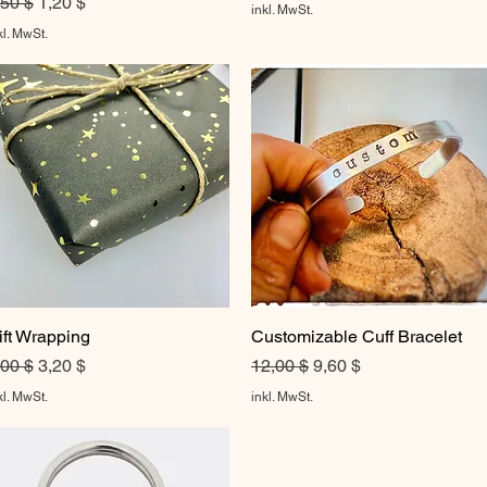
tandardpreis
Sale-Preis
,50 $
1,20 $
inkl. MwSt.
kl. MwSt.
ift Wrapping
Schnellansicht
Customizable Cuff Bracelet
Schnellansicht
tandardpreis
Sale-Preis
Standardpreis
Sale-Preis
,00 $
3,20 $
12,00 $
9,60 $
kl. MwSt.
inkl. MwSt.