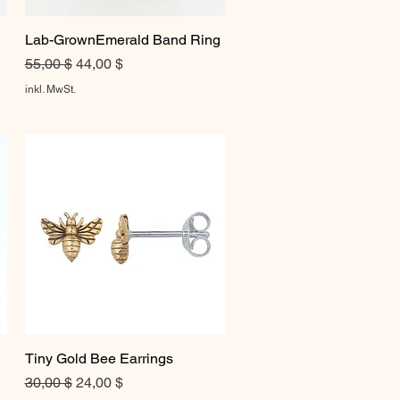
Lab-GrownEmerald Band Ring
Schnellansicht
Standardpreis
Sale-Preis
55,00 $
44,00 $
inkl. MwSt.
Tiny Gold Bee Earrings
Schnellansicht
Standardpreis
Sale-Preis
30,00 $
24,00 $