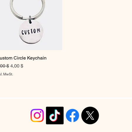
ustom Circle Keychain
Schnellansicht
tandardpreis
Sale-Preis
,00 $
4,00 $
kl. MwSt.