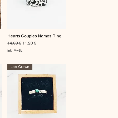
Hearts Couples Names Ring
Schnellansicht
Standardpreis
Sale-Preis
14,00 $
11,20 $
inkl. MwSt.
Lab-Grown