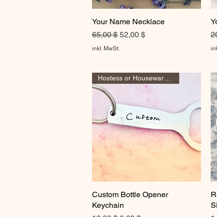
Your Name Necklace
Schnellansicht
Y
Standardpreis
Sale-Preis
S
65,00 $
52,00 $
2
inkl. MwSt.
in
Hostess or Housewarming Gift
Custom Bottle Opener
Schnellansicht
R
Keychain
S