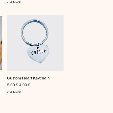
inkl. MwSt.
Custom Heart Keychain
Schnellansicht
Standardpreis
Sale-Preis
5,00 $
4,00 $
inkl. MwSt.