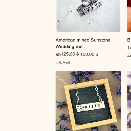
American mined Sunstone
Schnellansicht
B
Wedding Set
S
1
Standardpreis
Sale-Preis
125,00 $
ab
100,00 $
in
inkl. MwSt.