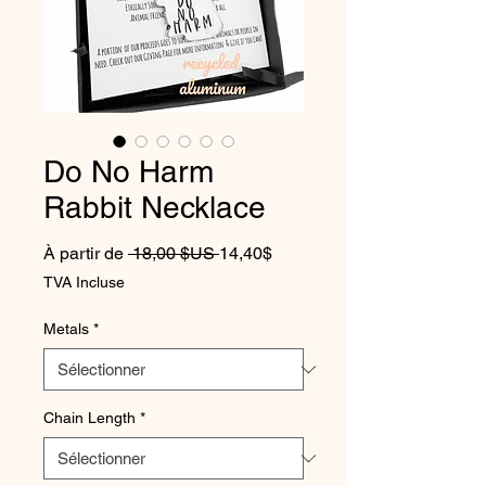
Do No Harm
Rabbit Necklace
Prix original
Prix promotionnel
À partir de
 18,00 $US 
14,40$
TVA Incluse
Metals
*
Chain Length
*