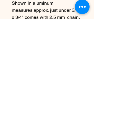
Shown in aluminum
measures approx. just under 3/4"
x 3/4" comes with 2.5 mm chain,
length is 16".
Choose other metals & chain
lengths at checkout!
Due to the handmade nature this
item may vary slightly from
original image.
Aucun avis pour le moment
Partagez votre expérience, soyez le
premier à laisser un avis.