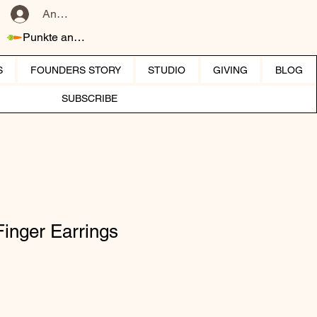
Anmelden
Punkte ansehen
S
FOUNDERS STORY
STUDIO
GIVING
BLOG
SUBSCRIBE
inger Earrings
reis
le-Preis