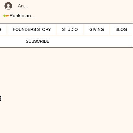
Anmelden
Punkte ansehen
S
FOUNDERS STORY
STUDIO
GIVING
BLOG
SUBSCRIBE
g
reis
le-Preis