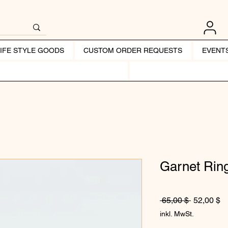
LIFE STYLE GOODS
CUSTOM ORDER REQUESTS
EVENT
Garnet Rin
Standardp
Sa
 65,00 $ 
52,00 $
inkl. MwSt.