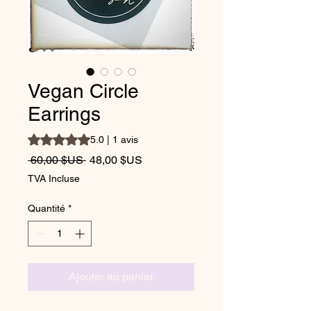
Vegan Circle
Earrings
La note est de 5.0 sur cinq étoiles selon 1 avis
5.0 | 1 avis
Prix original
Prix promotionnel
 60,00 $US 
48,00 $US
TVA Incluse
Quantité
*
Ajouter au panier