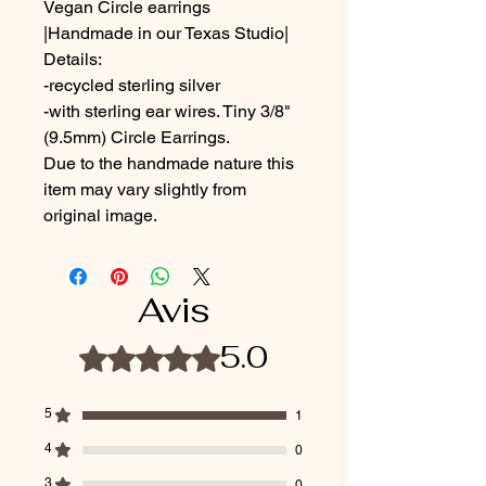
Vegan Circle earrings
|Handmade in our Texas Studio|
Details:
-recycled sterling silver
-with sterling ear wires. Tiny 3/8"
(9.5mm) Circle Earrings.
Due to the handmade nature this
item may vary slightly from
original image.
Avis
5.0
Noté 5 sur 5.
5
1
4
0
3
0