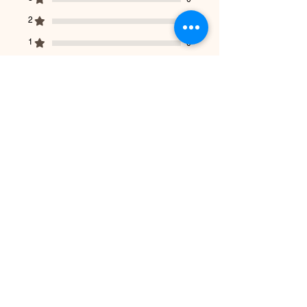
2
0
1
0
Laisser un avis
Toutes les étoiles, Les plus
pertinents
1 avis
Pam Stanley
•
14 avr.
Noté 5 sur 5.
Vérifié
Love them!!!
These are my everyday
earrings!!! Such a lightweight
way to promote the vegan