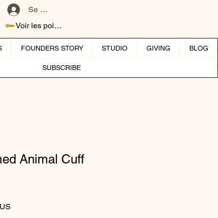
Se connecter
Voir les points
S
FOUNDERS STORY
STUDIO
GIVING
BLOG
SUBSCRIBE
ed Animal Cuff
iginal
Prix promotionnel
$US