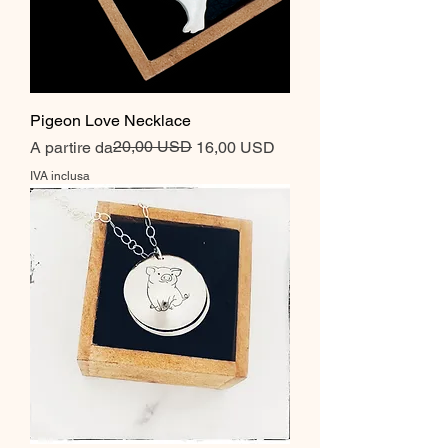
Pigeon Love Necklace
Prezzo regolare
Prezzo scontato
20,00 USD
A partire da
16,00 USD
IVA inclusa