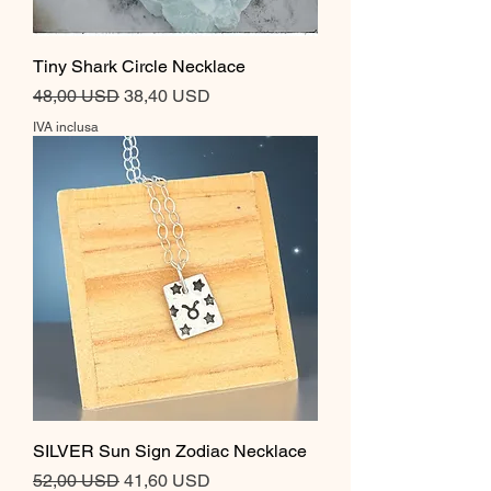
Tiny Shark Circle Necklace
Prezzo regolare
Prezzo scontato
48,00 USD
38,40 USD
IVA inclusa
SILVER Sun Sign Zodiac Necklace
Prezzo regolare
Prezzo scontato
52,00 USD
41,60 USD