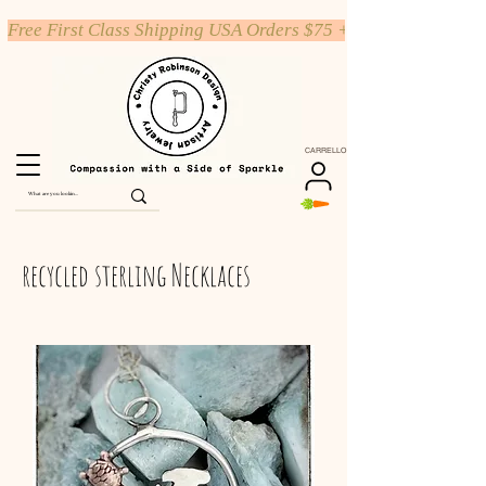
Free First Class Shipping USA Orders $75 +
CARRELLO
recycled sterling Necklaces