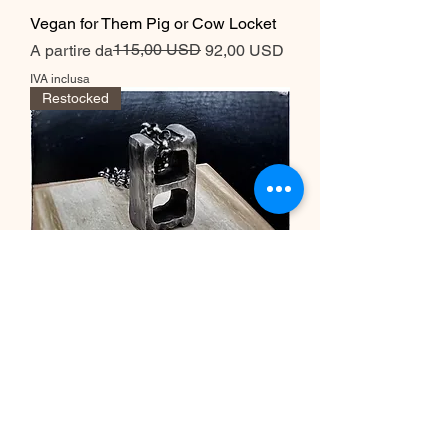
Vegan for Them Pig or Cow Locket
Prezzo regolare
Prezzo scontato
115,00 USD
A partire da
92,00 USD
IVA inclusa
Restocked
Cinder Block Necklace
Prezzo regolare
Prezzo scontato
135,00 USD
108,00 USD
IVA inclusa