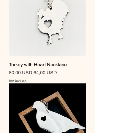
Turkey with Heart Necklace
Prezzo regolare
Prezzo scontato
80,00 USD
64,00 USD
IVA inclusa