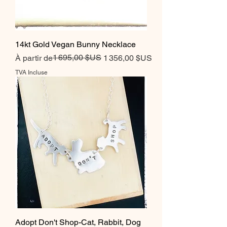
14kt Gold Vegan Bunny Necklace
Prix original
Prix promotionnel
1 695,00 $US
À partir de
1 356,00 $US
TVA Incluse
Adopt Don't Shop-Cat, Rabbit, Dog