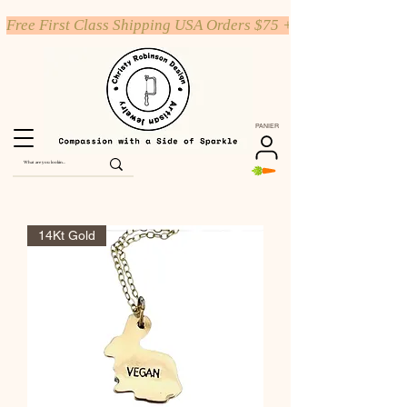
Free First Class Shipping USA Orders $75 +
PANIER
14Kt Gold