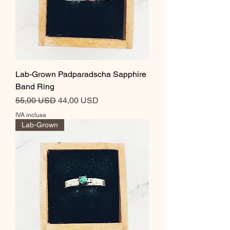
Lab-Grown Padparadscha Sapphire
Band Ring
Prezzo regolare
Prezzo scontato
55,00 USD
44,00 USD
IVA inclusa
Lab-Grown