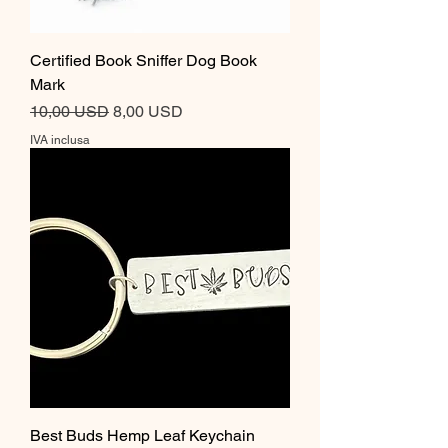
Certified Book Sniffer Dog Book
Mark
Prezzo regolare
Prezzo scontato
10,00 USD
8,00 USD
IVA inclusa
Best Buds Hemp Leaf Keychain