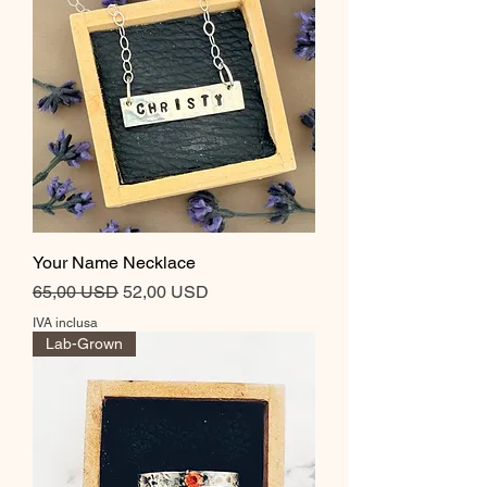
Your Name Necklace
Prezzo regolare
Prezzo scontato
65,00 USD
52,00 USD
IVA inclusa
Lab-Grown