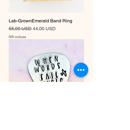
Lab-GrownEmerald Band Ring
Prezzo regolare
Prezzo scontato
55,00 USD
44,00 USD
IVA inclusa
When Words Fail Music Speaks
Dove Guitar Pick