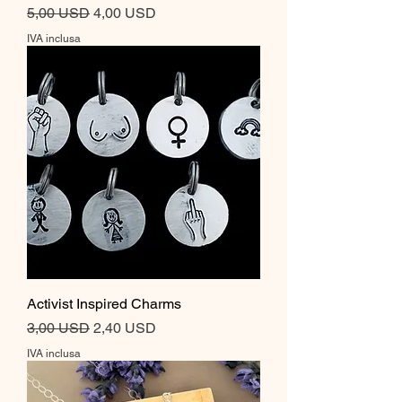
Prezzo regolare
Prezzo scontato
5,00 USD
4,00 USD
IVA inclusa
Activist Inspired Charms
Prezzo regolare
Prezzo scontato
3,00 USD
2,40 USD
IVA inclusa