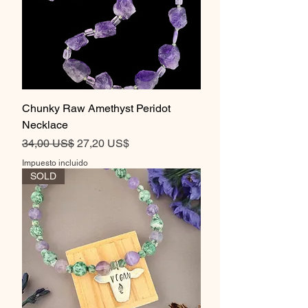
Chunky Raw Amethyst Peridot
Necklace
Precio
Precio de oferta
34,00 US$
27,20 US$
Impuesto incluido
SOLD