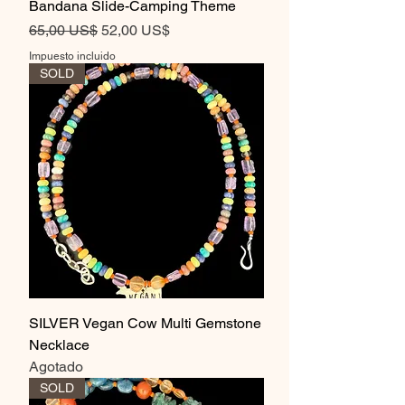
Bandana Slide-Camping Theme
Precio
Precio de oferta
65,00 US$
52,00 US$
Impuesto incluido
SOLD
SILVER Vegan Cow Multi Gemstone
Necklace
Agotado
SOLD