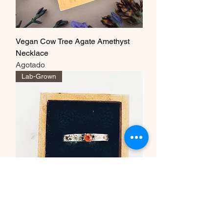
Vegan Cow Tree Agate Amethyst
Necklace
Agotado
Lab-Grown
Lab-Grown Padparadscha Sapphire