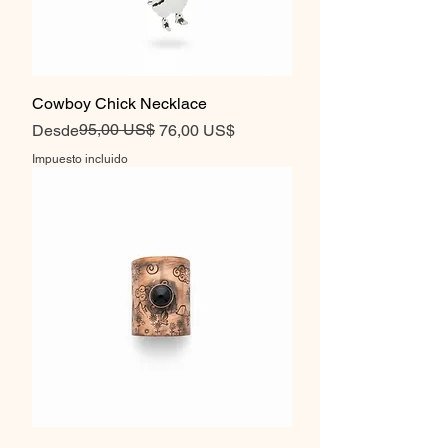
Cowboy Chick Necklace
Precio
Precio de oferta
95,00 US$
Desde
76,00 US$
Impuesto incluido